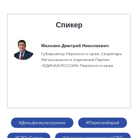
Спикер
Махонин Дмитрий Николаевич
Губернатор Пермского края, Секретарь
Регионального отделения Партии
«ЕДИНАЯ РОССИЯ» Пермского края
#Деньфизкультурника
#Пермскийкрай
#СВОиГерои
#АссоциацияветерановСВО