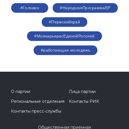
#Головин
#НароднаяПрограммаЕР
#Пермскийкрай
#МоякарьерасЕдинойРоссией
#работающая молодежь
О партии
Лица партии
Региональные отделения
Контакты РИК
Контакты пресс-службы
Общественная приемная