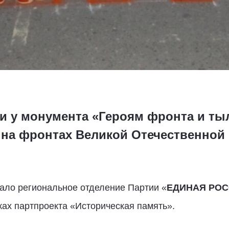
би у монумента «Героям фронта и ты
на фронтах Великой Отечественной
ло региональное отделение Партии «
ЕДИНАЯ РО
ах партпроекта «Историческая память».