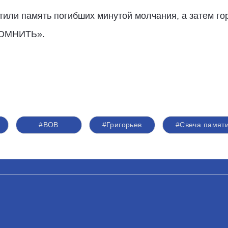
тили память погибших минутой молчания, а затем г
ПОМНИТЬ».
#ВОВ
#Григорьев
#Свеча памят