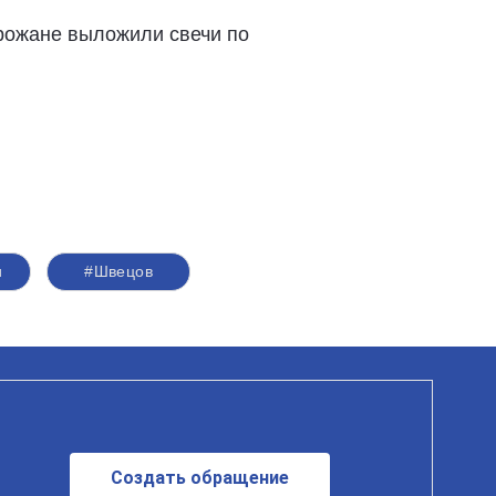
орожане выложили свечи по
и
#Швецов
Создать обращение