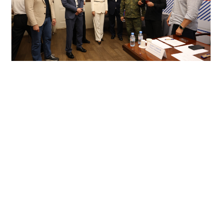
Кроме того, Владислав Головин посетил
пространство Региональной общественной
приёмной, где в это время проходил традиционный
тематический приём, посвященный поддержке
участников специальной военной операции и членов
их семей. Гость пообщался с ещё одним Героем
России, вице-спикером краевого парламента
Сергеем Яшкиным
и принял участии в награждении
ведомственной «медалью участника СВО» одного из
заявителей.