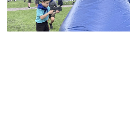
Состоялись командные соревнования по
функциональному многоборью «Памяти павших
героев» от Главного управления МЧС по Пермскому
краю, а также демонстрация современной техники
ведомства. Также была организована выставка БТР
отдела спецназа от ГУФСИН России по Пермскому
краю, работала полевая кухня, организованная
Росгвардией по Пермскому краю. Программу также
дополнил патриотический фестиваль «Автомат и