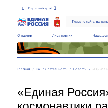
Пермский край
О партии
Лица партии
Наша дея
Местные общественные приемные Партии
Руководитель Региональной обще
Народная программа «Единой России»
Главная
Наша Деятельность
Новости
«Единая 
«Единая Россия
космонавтики р