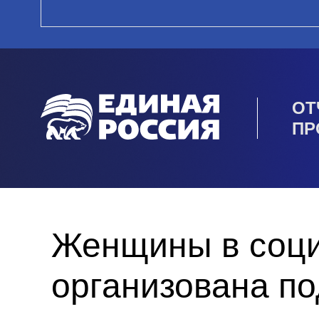
ОТ
ПР
Женщины в соци
организована п