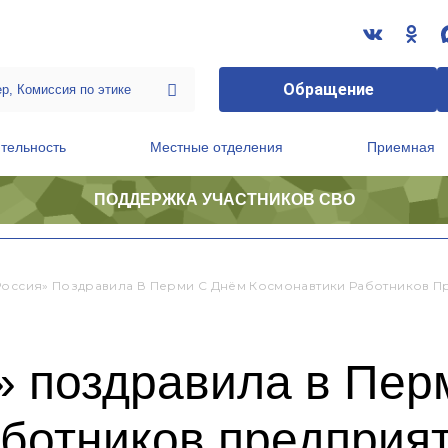
Обращение
тельность
Местные отделения
Приемная
ПОДДЕРЖКА УЧАСТНИКОВ СВО
ственной приемной Председателя Партии
Президиум регионального политического совета
Россия» Поздравила В Перми С Днём Космонавтики Работников 
» поздравила в Пер
аботников предпри