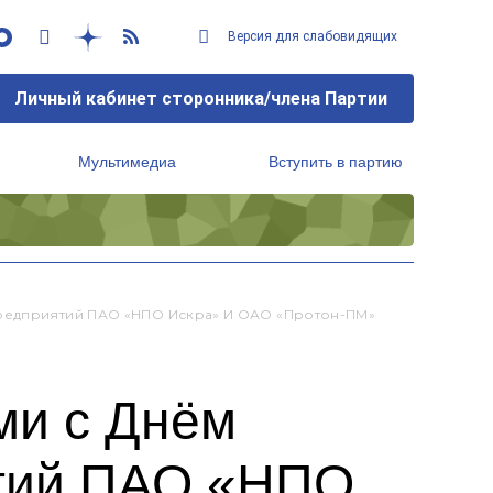
Версия для слабовидящих
Личный кабинет сторонника/члена Партии
Мультимедиа
Вступить в партию
Региональный исполнительный комитет
Предприятий ПАО «НПО Искра» И ОАО «Протон-ПМ»
ми с Днём
ятий ПАО «НПО