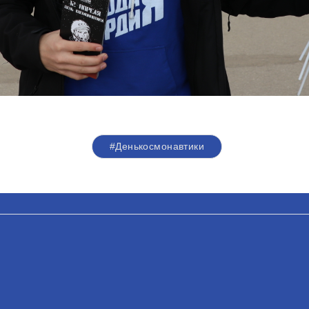
#Денькосмонавтики