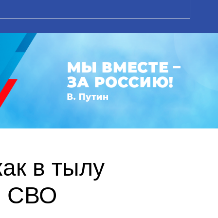
ак в тылу
в СВО