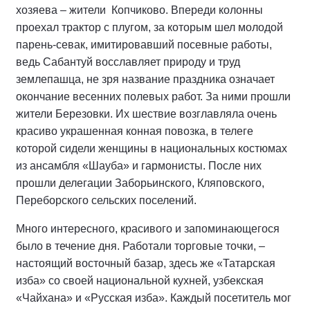
хозяева – жители Копчиково. Впереди колонны
проехал трактор с плугом, за которым шел молодой
парень-севак, имитировавший посевные работы,
ведь Сабантуй восславляет природу и труд
землепашца, не зря название праздника означает
окончание весенних полевых работ. За ними прошли
жители Березовки. Их шествие возглавляла очень
красиво украшенная конная повозка, в телеге
которой сидели женщины в национальных костюмах
из ансамбля «Шауба» и гармонисты. После них
прошли делегации Заборьинского, Кляповского,
Переборского сельских поселений.
Много интересного, красивого и запоминающегося
было в течение дня. Работали торговые точки, –
настоящий восточный базар, здесь же «Татарская
изба» со своей национальной кухней, узбекская
«Чайхана» и «Русская изба». Каждый посетитель мог