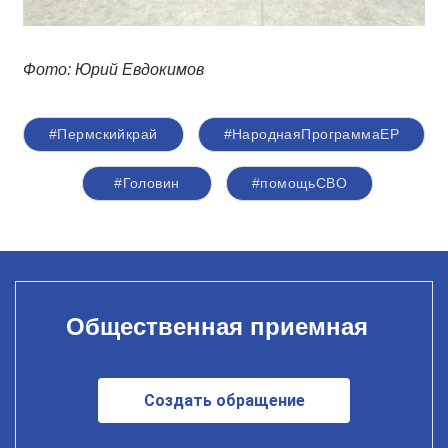
Фото: Юрий Евдокимов
#Пермскийкрай
#НароднаяПрограммаЕР
#Головин
#помощьСВО
Общественная приемная
Создать обращение