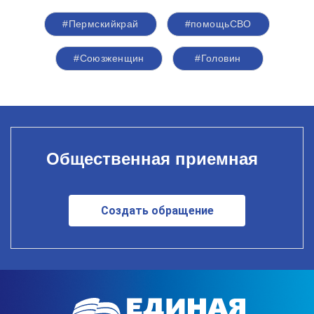
#Пермскийкрай
#помощьСВО
#Союзженщин
#Головин
Общественная приемная
Создать обращение