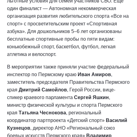
льготные условия для семей участников СВО. Еще
один финалист — Автономная некоммерческая
организация развития любительского спорта «Все на
спорт» с просветительским проект «Спортивная
азбука». Для дошкольников 5–6 лет организованы
бесплатные спортивные пробы по пяти видам:
конькобежный спорт, баскетбол, футбол, легкая
атлетика и велоспорт.
В мероприятии также приняли участие федеральный
инспектор по Пермскому краю
Иван Амиров
,
заместитель председателя Правительства Пермского
края
Дмитрий Самойлов
, Герой России, вице-
спикер краевого парламента
Сергей Яшкин
,
министр физической культуры и спорта Пермского
края
Татьяна Чеснокова
, региональный
координатор партпроекта «Детский спорт»
Василий
Кузнецов
, директор АНО «Региональный союз
боевых искусств Пермского края»
Владимир