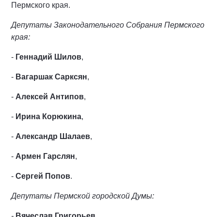
Пермского края.
Депутаты Законодательного Собрания Пермского
края:
-
Геннадий Шилов
,
-
Вагаршак Сарксян
,
-
Алексей Антипов
,
-
Ирина Корюкина
,
-
Александр Шалаев
,
-
Армен Гарслян
,
-
Сергей Попов
.
Депутаты Пермской городской Думы:
-
Вячеслав Григорьев
,