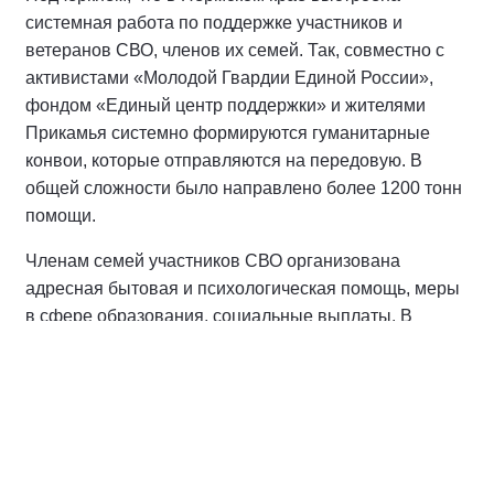
системная работа по поддержке участников и
ветеранов СВО, членов их семей. Так, совместно с
активистами «Молодой Гвардии Единой России»,
фондом «Единый центр поддержки» и жителями
Прикамья системно формируются гуманитарные
конвои, которые отправляются на передовую. В
общей сложности было направлено более 1200 тонн
помощи.
Членам семей участников СВО организована
адресная бытовая и психологическая помощь, меры
в сфере образования, социальные выплаты. В
Прикамье реализуется обучающая программа «СВОё
дело», проект «Шахматы для СВОих». Для детей
участников СВО в период школьных каникул
работают досуговые клубы «Лето для СВОих». Кроме
того, ранее глава региона
Дмитрий Махонин
поддержал инициативу Александра Григоренко по