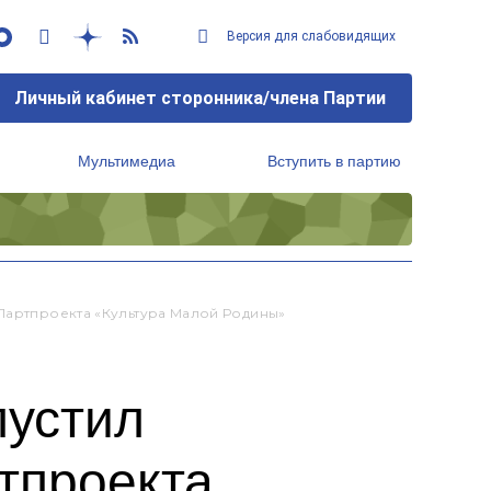
Версия для слабовидящих
Личный кабинет сторонника/члена Партии
Мультимедиа
Вступить в партию
Региональный исполнительный комитет
 Партпроекта «Культура Малой Родины»
пустил
тпроекта