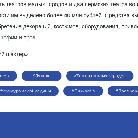
ять театров малых городов и два пермских театра во
сти им выделено более 40 млн рублей. Средства вы
бретение декораций, костюмов, оборудования, привл
рафии и проч.
ий шахтер»
ылев
#Лядова
#Театры малых городов
#культурамалойродины
#Пичкалёв
#Премьер