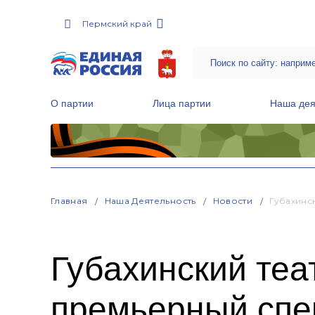
Пермский край
О партии
Лица партии
Наша дея
Местные общественные приемные Партии
Руководитель Региональной обще
Народная программа «Единой России»
Главная
Наша Деятельность
Новости
Губахинс
Губахинский те
премьерный спек