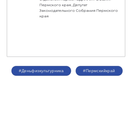
Пермского края, Депутат
Законодательного Собрания Пермского
края
#Деньфизкультурника
#Пермскийкрай
О партии
Лица партии
Региональные отделения
Контакты РИК