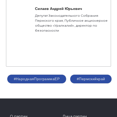
Силаев Андрей Юрьевич
Депутат Законодательного Собрания
Пермского края; Публичное акционерное
общество «Уралкалий», директор по
безопасности
#НароднаяПрограммаЕР
#Пермскийкрай
О партии
Лица партии