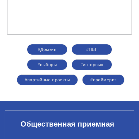
#Дёмкин
#ПВГ
#выборы
#интервью
#партийные проекты
#праймериз
Общественная приемная