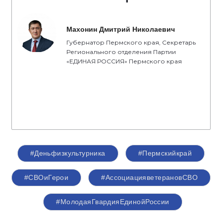
Махонин Дмитрий Николаевич
Губернатор Пермского края, Секретарь
Регионального отделения Партии
«ЕДИНАЯ РОССИЯ» Пермского края
#Деньфизкультурника
#Пермскийкрай
#СВОиГерои
#АссоциацияветерановСВО
#МолодаяГвардияЕдинойРоссии