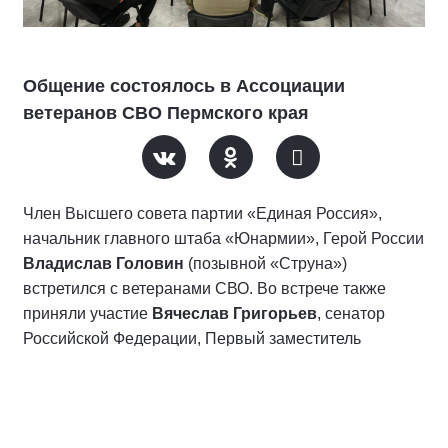
Общение состоялось в Ассоциации
ветеранов СВО Пермского края
Член Высшего совета партии «Единая Россия»,
начальник главного штаба «Юнармии», Герой России
Владислав Головин
(позывной «Струна»)
встретился с ветеранами СВО. Во встрече также
приняли участие
Вячеслав Григорьев
, сенатор
Российской Федерации, Первый заместитель
Секретаря Регионального отделения Партии
«Единая Россия» в Пермском крае,
Иван Амиров
,
федеральный инспектор по Пермскому краю,
Константин Строгий
, руководитель филиала фонда