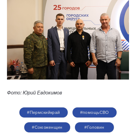
Фото: Юрий Евдокимов
#Пермскийкрай
#помощьСВО
#Союзженщин
#Головин