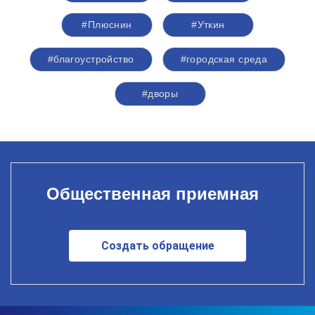
#Плюснин
#Уткин
#благоустройство
#городская среда
#дворы
Общественная приемная
Создать обращение