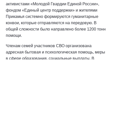
активистами «Молодой Гвардии Единой России»,
фондом «Единый центр поддержки» и жителями
Прикамья системно формируются гуманитарные
конвои, которые отправляются на передовую. В
общей сложности было направлено более 1200 тонн
помощи.
Членам семей участников СВО организована
адресная бытовая и психологическая помощь, меры
в сфере образования, социальные выплаты. В
Прикамье реализуется обучающая программа «СВОё
дело», проект «Шахматы для СВОих». Для детей
участников СВО в период школьных каникул
работают досуговые клубы «Лето для СВОих». Кроме
того, ранее глава региона
Дмитрий Махонин
поддержал инициативу Александра Григоренко по
освобождению этой категории военнослужащих и
членов их семьи от уплаты земельного налога