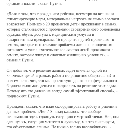
органами власти, сказал Путин.
«Дело в том, что с рождением ребенка, несмотря на все наши
стимулирующие меры, материальная нагрузка не семью все-таки
возрастает. Примерно 20 процентов детей проживают в семьях,
которые сталкиваются с проблемами своевременного обновления
одежды, обуви, доступа к медицинским услугам и
лекарственным препаратам. 16 процентов детей проживают в
семьях, которые испытывают проблемы даже с полноценным
питанием и уже значительное количество детей проживают в
семьях, которые живут в сложных жилищных условиях», -
отметил Путин.
Он добавил, что решение данных задач является одной из
ключевых целей в рамках работы по развитию общества. «Это
совсем не значит, что мы просто тупо должны из федерального
бюджета вынимать деньги и направлять на решение этих задач.
Потому что это далеко не всегда самый эффективный способ», -
подчеркнул Путин.
Президент сказал, что надо скоординировать работу в решении
данных проблем. «Лет 7-8 назад казалось, что вообще
невозможно здесь сдвинуть ситуацию с мертвой точки. Нет, она
сдвинулась, ситуация меняется к лучшему, мы это фиксируем,
это объективные данные. Не нужно только расслабляться», -