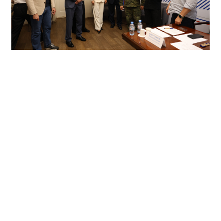
Кроме того, Владислав Головин посетил
пространство Региональной общественной
приёмной, где в это время проходил традиционный
тематический приём, посвященный поддержке
участников специальной военной операции и членов
их семей. Гость пообщался с ещё одним Героем
России, вице-спикером краевого парламента
Сергеем Яшкиным
и принял участии в награждении
ведомственной «медалью участника СВО» одного из
заявителей.