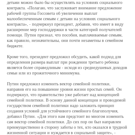
детьми можно было бы осуществлять на условиях социального
контракта. «Полагаю, что заслуживает внимание предложение
рабочей группы Госсовета об увеличении выплат
малообеспеченным семьям с детьми на условиях социального
контракта», - подчеркнул президент, добавив, что имеет в виду
расширение мер господдержки в части категорий получателей
помощи. Путин признал, что пособия, выплачиваемые семьям,
как правило, незначительны, они почти незаметны в семейном
бюджете.
Кроме того, президент предложил обсудить, какой подход для
определения размера выплат при рождении третьего ребенка
является более справедливым - исходя из среднедушевых доходов
семьи или из прожиточного минимума.
Путин предложил изменить вектор семейной политики,
направив его на повышение уровня жизни простых семей. Он
подчеркнул, что правительство уже работает над концепцией
семейной политики. В основу данной концепции и проводимой
государством семейной политики надо заложить принцип
создания условий для устойчивого семейного благополучия,
добавил Путин. «Для этого нам предстоит во многом изменить
сам вектор семейной политики. До сих пор он был направлен
преимущественно в сторону заботы о тех, кто оказался в трудной
жизненной ситуации и нуждается в социальной защите», -