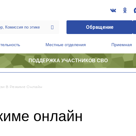
Обращение
тельность
Местные отделения
Приемная
ПОДДЕРЖКА УЧАСТНИКОВ СВО
ственной приемной Председателя Партии
Президиум регионального политического совета
зи В Режиме Онлайн
жиме онлайн