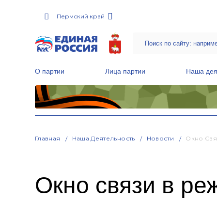
Пермский край
О партии
Лица партии
Наша дея
Местные общественные приемные Партии
Руководитель Региональной обще
Народная программа «Единой России»
Главная
Наша Деятельность
Новости
Окно Свя
Окно связи в ре