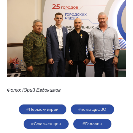
Фото: Юрий Евдокимов
#Пермскийкрай
#помощьСВО
#Союзженщин
#Головин