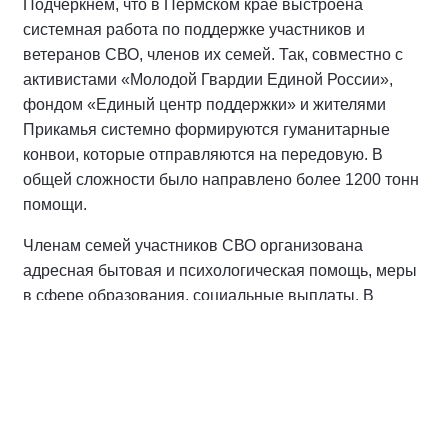
Подчеркнем, что в Пермском крае выстроена
системная работа по поддержке участников и
ветеранов СВО, членов их семей. Так, совместно с
активистами «Молодой Гвардии Единой России»,
фондом «Единый центр поддержки» и жителями
Прикамья системно формируются гуманитарные
конвои, которые отправляются на передовую. В
общей сложности было направлено более 1200 тонн
помощи.
Членам семей участников СВО организована
адресная бытовая и психологическая помощь, меры
в сфере образования, социальные выплаты. В
Прикамье реализуется обучающая программа «СВОё
дело», проект «Шахматы для СВОих». Для детей
участников СВО в период школьных каникул
работают досуговые клубы «Лето для СВОих». Кроме
того, ранее глава региона
Дмитрий Махонин
поддержал инициативу Александра Григоренко по