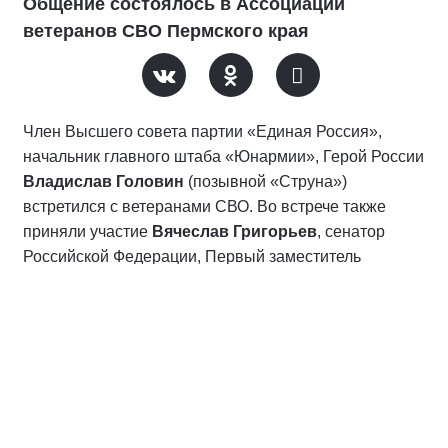
Общение состоялось в Ассоциации
ветеранов СВО Пермского края
Член Высшего совета партии «Единая Россия»,
начальник главного штаба «Юнармии», Герой России
Владислав Головин
(позывной «Струна»)
встретился с ветеранами СВО. Во встрече также
приняли участие
Вячеслав Григорьев
, сенатор
Российской Федерации, Первый заместитель
Секретаря Регионального отделения Партии
«Единая Россия» в Пермском крае,
Иван Амиров
,
федеральный инспектор по Пермскому краю,
Константин Строгий
, руководитель филиала фонда
«Защитники Отечества» в Пермском крае.