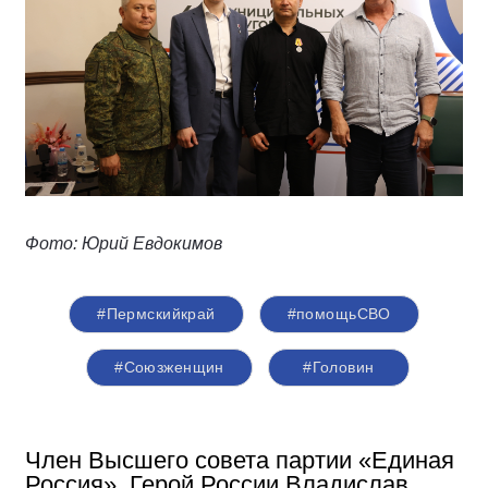
Фото: Юрий Евдокимов
#Пермскийкрай
#помощьСВО
#Союзженщин
#Головин
Член Высшего совета партии «Единая
Россия», Герой России Владислав