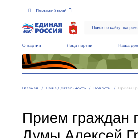
Пермский край
О партии
Лица партии
Наша дея
Местные общественные приемные Партии
Руководитель Региональной обще
Народная программа «Единой России»
Главная
Наша Деятельность
Новости
Прием Гр
Прием граждан 
Думы Алексей Г