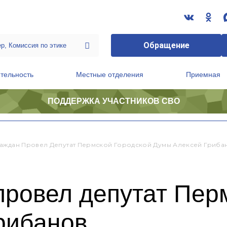
Обращение
тельность
Местные отделения
Приемная
ПОДДЕРЖКА УЧАСТНИКОВ СВО
ственной приемной Председателя Партии
Президиум регионального политического совета
аждан Провел Депутат Пермской Городской Думы Алексей Гриба
провел депутат Пер
рибанов