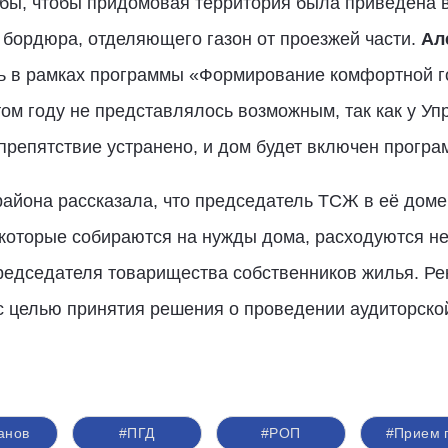
бы, чтобы придомовая территория была приведена в
и бордюра, отделяющего газон от проезжей части.
Ал
ь в рамках программы «Формирование комфортной г
том году не представлялось возможным, так как у 
препятствие устранено, и дом будет включен програ
айона рассказала, что председатель ТСЖ в её доме
 которые собираются на нужды дома, расходуются не
едседателя товарищества собственников жилья. Ре
с целью принятия решения о проведении аудиторско
анов
#ПГД
#РОП
#Прием 