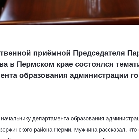
ственной приёмной Председателя П
а в Пермском крае состоялся темат
мента образования администрации г
м к начальнику департамента образования администр
ержинского района Перми. Мужчина рассказал, что о