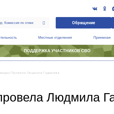
Обращение
тельность
Местные отделения
Приемная
ПОДДЕРЖКА УЧАСТНИКОВ СВО
ственной приемной Председателя Партии
Президиум регионального политического совета
аждан Провела Людмила Гаджиева
провела Людмила Г