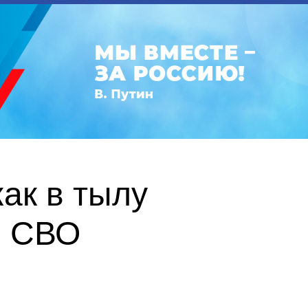
ак в тылу
в СВО