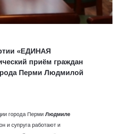
артии «ЕДИНАЯ
ический приём граждан
орода Перми Людмилой
ации города Перми
Людмиле
н и супруга работают и