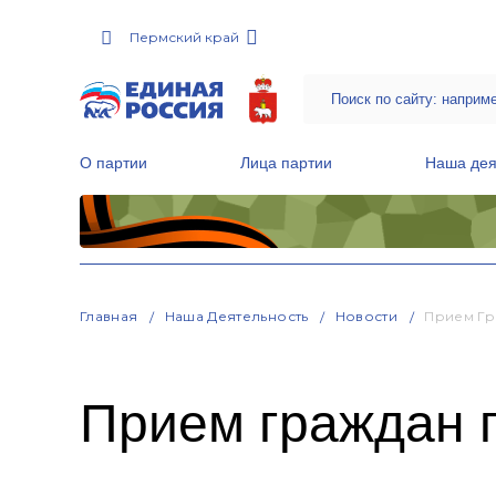
Пермский край
О партии
Лица партии
Наша дея
Местные общественные приемные Партии
Руководитель Региональной обще
Народная программа «Единой России»
Главная
Наша Деятельность
Новости
Прием Гр
Прием граждан 