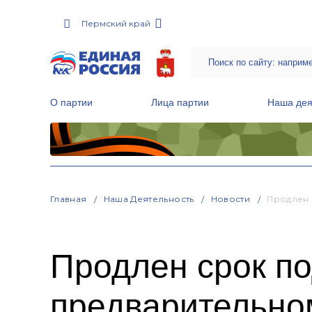
Пермский край
О партии
Лица партии
Наша дея
Местные общественные приемные Партии
Руководитель Региональной обще
Народная программа «Единой России»
Главная
Наша Деятельность
Новости
Продлен 
Продлен срок по
предварительно