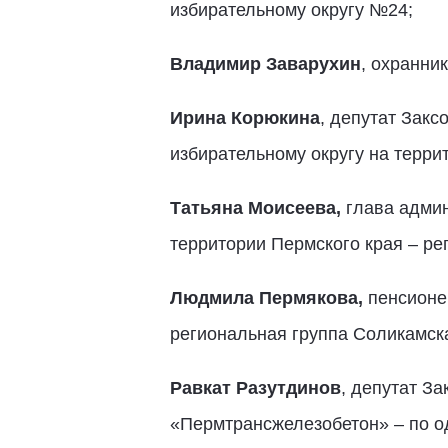
избирательному округу №24;
Владимир Заварухин
, охранни
Ирина Корюкина
, депутат Закс
избирательному округу на терри
Татьяна Моисеева,
глава админ
территории Пермского края – ре
Людмила Пермякова,
пенсионер
региональная группа Соликамск
Равкат Разутдинов
, депутат З
«Пермтрансжелезобетон» – по о