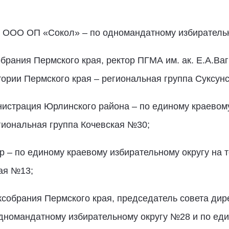
к ООО ОП «Сокол» – по одномандатному избиратель
обрания Пермского края, ректор ПГМА им. ак. Е.А.Ва
тории Пермского края – региональная группа Суксун
истрация Юрлинского района – по единому краевому
гиональная группа Кочевская №30;
 – по единому краевому избирательному округу на т
ая №13;
аксобрания Пермского края, председатель совета ди
дномандатному избирательному округу №28 и по ед