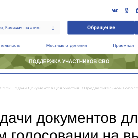
Обращение
тельность
Местные отделения
Приемная
ПОДДЕРЖКА УЧАСТНИКОВ СВО
ственной приемной Председателя Партии
Президиум регионального политического совета
Срок Подачи Документов Для Участия В Предварительном Голос
дачи документов дл
м голосовании на в