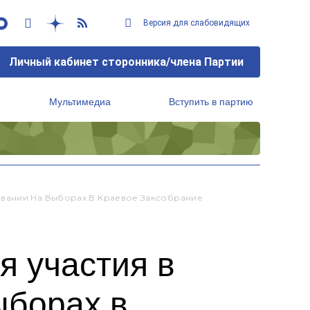
Версия для слабовидящих
Личный кабинет сторонника/члена Партии
Мультимедиа
Вступить в партию
Региональный исполнительный комитет
овании На Выборах В Краевое Заксобрание
я участия в
ыборах в