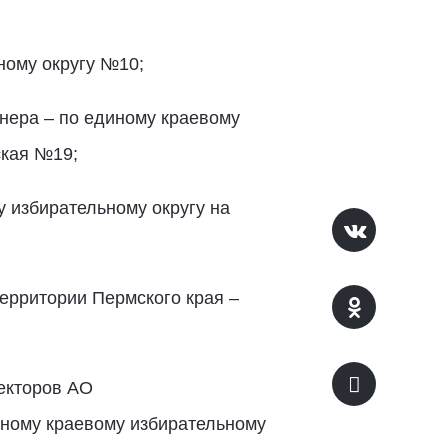
ному округу №10;
гнера – по единому краевому
ская №19;
 избирательному округу на
ерритории Пермского края –
ректоров АО
иному краевому избирательному