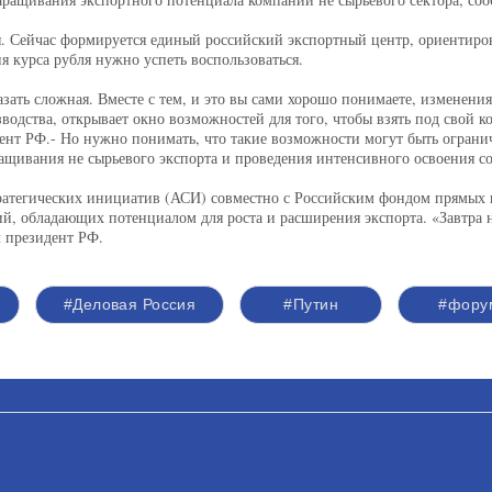
я. Сейчас формируется единый российский экспортный центр, ориентиров
я курса рубля нужно успеть воспользоваться.
азать сложная. Вместе с тем, и это вы сами хорошо понимаете, изменени
водства, открывает окно возможностей для того, чтобы взять под свой 
ент РФ.- Но нужно понимать, что такие возможности могут быть ограни
ащивания не сырьевого экспорта и проведения интенсивного освоения с
атегических инициатив (АСИ) совместно с Российским фондом прямых 
й, обладающих потенциалом для роста и расширения экспорта. «Завтра 
л президент РФ.
#Деловая Россия
#Путин
#фору