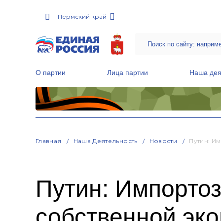
Пермский край
О партии
Лица партии
Наша дея
Местные общественные приемные Партии
Руководитель Региональной обще
Народная программа «Единой России»
Главная
Наша Деятельность
Новости
Путин: И
Путин: Импортоз
собственной эк