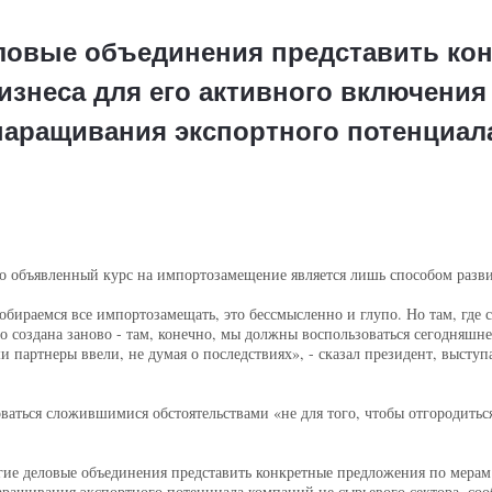
ловые объединения представить ко
изнеса для его активного включения
аращивания экспортного потенциал
то объявленный курс на импортозамещение является лишь способом разв
бираемся все импортозамещать, это бессмысленно и глупо. Но там, где 
о создана заново - там, конечно, мы должны воспользоваться сегодняшне
и партнеры ввели, не думая о последствиях», - сказал президент, высту
аться сложившимися обстоятельствами «не для того, чтобы отгородиться 
ие деловые объединения представить конкретные предложения по мерам 
ращивания экспортного потенциала компаний не сырьевого сектора, соо