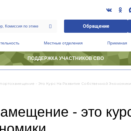
Обращение
тельность
Местные отделения
Приемная
ПОДДЕРЖКА УЧАСТНИКОВ СВО
ственной приемной Председателя Партии
Президиум регионального политического совета
мпортозамещение - Это Курс На Развитие Собственной Экономик
амещение - это кур
ономики