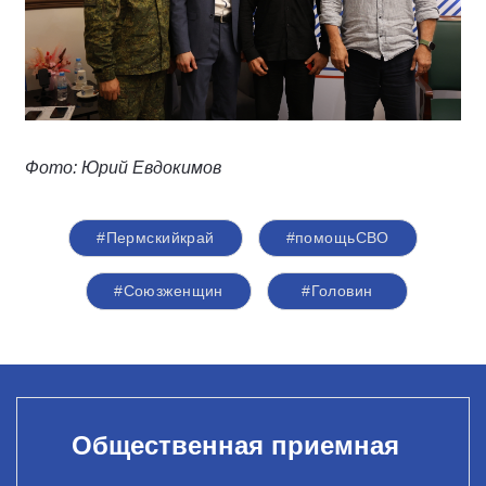
Фото: Юрий Евдокимов
#Пермскийкрай
#помощьСВО
#Союзженщин
#Головин
Общественная приемная