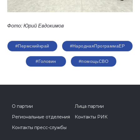
Фото: Юрий Евдокимов
#Пермскийкрай
#НароднаяПрограммаЕР
#Головин
#помощьСВО
О партии
Лица партии
Региональные отделения
Контакты РИК
Контакты пресс-службы