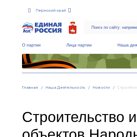
Пермский край
О партии
Лица партии
Наша дея
Местные общественные приемные Партии
Руководитель Региональной обще
Народная программа «Единой России»
Главная
Наша Деятельность
Новости
Строител
Строительство 
объектов Народ