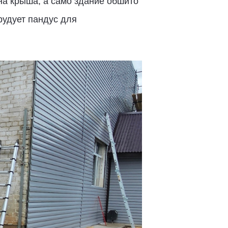
на крыша, а само здание обшито
рудует пандус для