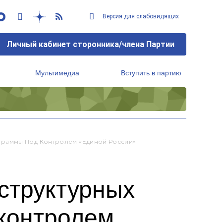
Версия для слабовидящих
Личный кабинет сторонника/члена Партии
Мультимедиа
Вступить в партию
Региональный исполнительный комитет
граммы Под Контролем «Единой России»
структурных
контролем