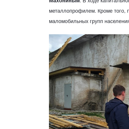
Махониным
. В ходе капитальн
металлопрофилем. Кроме того, п
маломобильных групп населения.