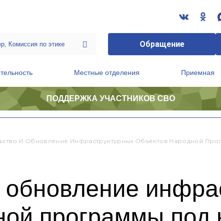
Обращение
тельность
Местные отделения
Приемная
ПОДДЕРЖКА УЧАСТНИКОВ СВО
ственной приемной Председателя Партии
Президиум регионального политического совета
ьство И Обновление Инфраструктурных Объектов Народной Про
и обновление инфра
ной программы под 