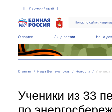
Пермский край
О партии
Лица партии
Наша дея
Местные общественные приемные Партии
Руководитель Региональной обще
Народная программа «Единой России»
Главная
Наша Деятельность
Новости
Ученики 
Ученики из 33 п
по энергосбер