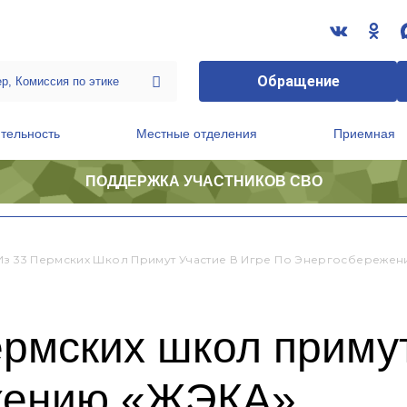
Обращение
тельность
Местные отделения
Приемная
ПОДДЕРЖКА УЧАСТНИКОВ СВО
ственной приемной Председателя Партии
Президиум регионального политического совета
Из 33 Пермских Школ Примут Участие В Игре По Энергосбереже
ермских школ примут
ежению «ЖЭКА»