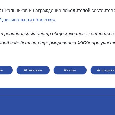
 школьников и награждение победителей состоится 
униципальная повестка».
т региональный центр общественного контроля в
Фонд содействия реформированию ЖКХ» при участи
мь
#Плюснин
#Уткин
#городска