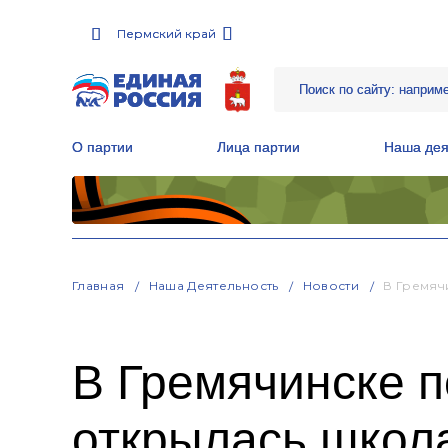
Пермский край
Пермский край
О партии
О партии
Лица партии
Лица партии
Наша дея
Наша дея
Местные общественные приемные Партии
Местные общественные приемные Партии
Руководитель Региональной обще
Руководитель Региональной обще
Народная программа «Единой России»
Народная программа «Единой России»
Главная
Наша Деятельность
Новости
В Гремяч
В Гремячинске п
открылась школ