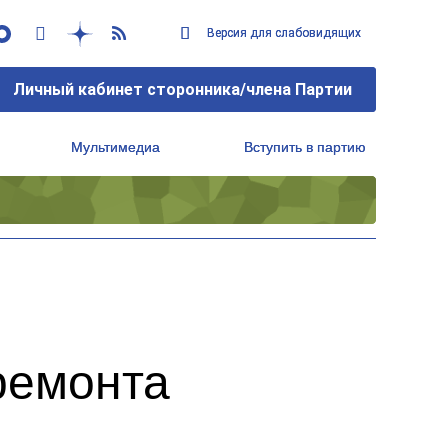
Версия для слабовидящих
Версия для слабовидящих
Личный кабинет сторонника/члена Партии
Личный кабинет сторонника/члена Партии
Мультимедиа
Мультимедиа
Вступить в партию
Вступить в партию
Региональный исполнительный комитет
Региональный исполнительный комитет
ремонта