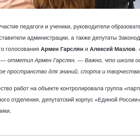
частие педагоги и ученики, руководители образоват
дставители администрации, а также депутаты Законо
го голосования
Армен Гарслян
и
Алексей Мазлов
. 
, — отметил Армен Гарслян. — Важно, что школа 
ое пространство для знаний, спорта и творчества
ество работ на объекте контролировала группа «парт
ного отделения, депутатский корпус «Единой России
ики.