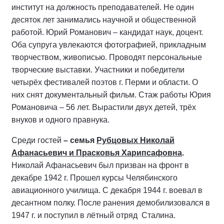
институт на должность преподавателей. Не один
десяток лет занимались научной и общественной
работой. Юрий Романович – кандидат наук, доцент.
Оба супруга увлекаются фотографией, прикладным
творчеством, живописью. Проводят персональные
творческие выставки. Участники и победители
четырёх фестивалей поэтов г. Перми и области. О
них снят документальный фильм. Стаж работы Юрия
Романовича – 56 лет. Вырастили двух детей, трёх
внуков и одного правнука.
Среди гостей
– семья
Рубцовых Николай
Афанасьевич
и Прасковья Харипсафовна
.
Николай Афанасьевич был призван на фронт в
декабре 1942 г. Прошел курсы Челябинского
авиационного училища. С декабря 1944 г. воевал в
десантном полку. После ранения демобилизовался в
1947 г. и поступил в лётный отряд Сталина.