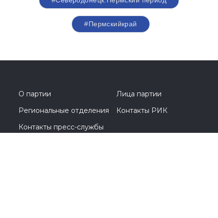
#Северодонецк.Пермский период
#Пермскийкрай
О партии
Лица партии
Региональные отделения
Контакты РИК
Контакты пресс-службы
Общественная приемная
(342) 236-82-29
614068, г. Пермь, ул. Екатерининская, 210