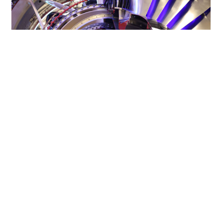
Источник фото: Юрий Евдокимов
7 июля в Перми с рабочим визитом
находится Член Высшего совета партии
«Единая Россия», начальник главного
штаба «Юнармии», Герой России Владислав