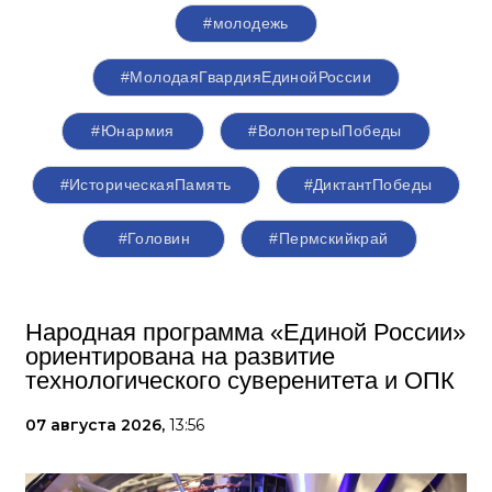
#молодежь
#МолодаяГвардияЕдинойРоссии
#Юнармия
#ВолонтерыПобеды
#ИсторическаяПамять
#ДиктантПобеды
#Головин
#Пермскийкрай
Народная программа «Единой России»
ориентирована на развитие
технологического суверенитета и ОПК
07 августа 2026,
13:56