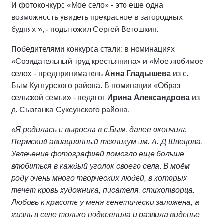
И фотоконкурс «Мое село» - это еще одна
возможность увидеть прекрасное в загородных
буднях », - подытожил Сергей Ветошкин.
Победителями конкурса стали: в номинациях
«Созидательный труд крестьянина» и «Мое любимое
село»
-
предприниматель
Анна Гладышева
из с.
Бым Кунгурского района. В номинации «Образ
сельской семьи» - педагог
Ирина Александрова
из
д. Сызганка
Суксунского района.
«Я родилась и выросла в с.Бым, далее окончила
Пермский авиационный техникум им. А. Д Швецова.
Увлечение фотографией помогло еще больше
влюбиться в каждый уголок своего села
.
В моём
роду очень много творческих людей, в которых
течет кровь художника, писателя, стихотворца.
Любовь к красоте у меня генетически заложена, а
жизнь в селе только подкрепила и развила виденье