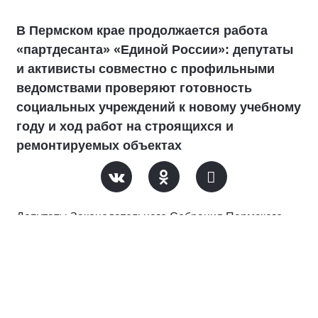
В Пермском крае продолжается работа
«партдесанта» «Единой России»: депутаты
и активисты совместно с профильными
ведомствами проверяют готовность
социальных учреждений к новому учебному
году и ход работ на строящихся и
ремонтируемых объектах
Депутаты Законодательного Собрания Пермского
края и Пермской городской Думы провели
комплексную проверку строящихся и ремонтируемых
образовательных учреждений в Индустриальном
районе Перми.
В ходе контрольного выезда председатель комитета