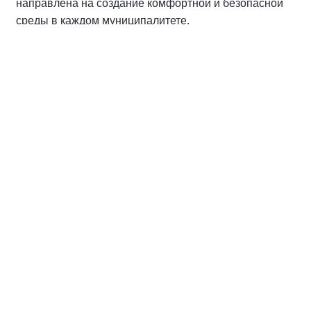
направлена на создание комфортной и безопасной
среды в каждом муниципалитете.
#НароднаяПрограммаЕР
#партийныйдесант
#Пермскийкрай
О партии
Лица партии
Региональные отделения
Контакты РИК
Контакты пресс-службы
Общественная приемная
(342) 236-82-29