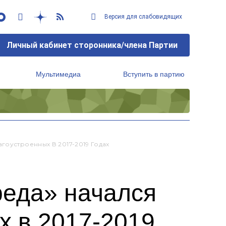
Версия для слабовидящих
Личный кабинет сторонника/члена Партии
Мультимедиа
Вступить в партию
Региональный исполнительный комитет
гоустроенных В 2017-2019 Годах
реда» начался
х в 2017-2019