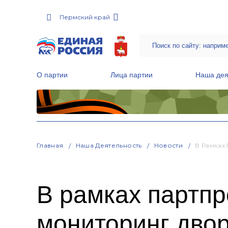
Пермский край
О партии
Лица партии
Наша дея
Местные общественные приемные Партии
Руководитель Региональной обще
Народная программа «Единой России»
Главная
Наша Деятельность
Новости
В Рамках
В рамках партпр
мониторинг двор