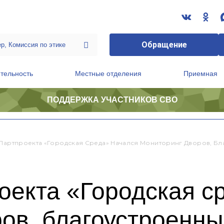
Обращение
тельность
Местные отделения
Приемная
ПОДДЕРЖКА УЧАСТНИКОВ СВО
ственной приемной Председателя Партии
Президиум регионального политического совета
 Партпроекта «Городская Среда» Начался Мониторинг Дворов, Бла
оекта «Городская с
ов, благоустроенны