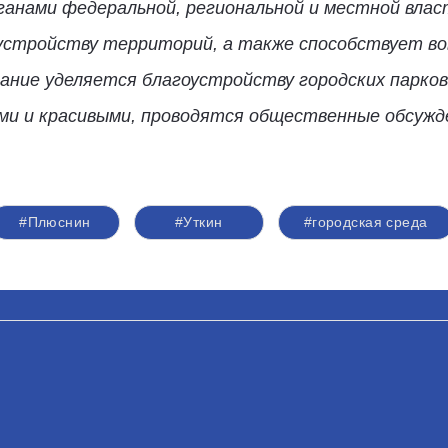
анами федеральной, региональной и местной влас
устройству территорий, а также способствует во
ние уделяется благоустройству городских парков
и и красивыми, проводятся общественные обсужде
#Плюснин
#Уткин
#городская среда