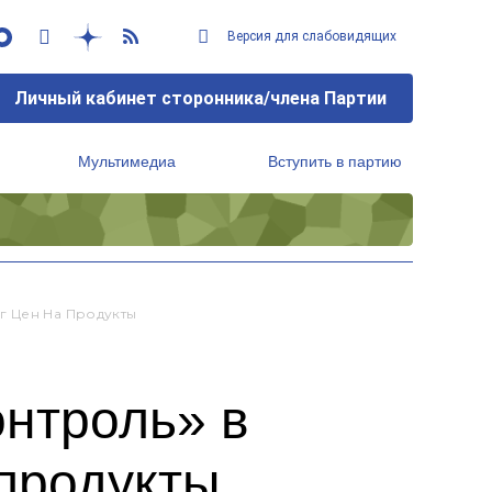
Версия для слабовидящих
Личный кабинет сторонника/члена Партии
Мультимедиа
Вступить в партию
Региональный исполнительный комитет
г Цен На Продукты
онтроль» в
 продукты