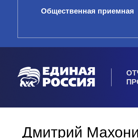
Общественная приемная
ОТ
ПР
Дмитрий Махони