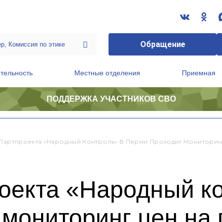
Обращение
тельность
Местные отделения
Приемная
ПОДДЕРЖКА УЧАСТНИКОВ СВО
ственной приемной Председателя Партии
Президиум регионального политического совета
 Партпроекта «Народный Контроль» В Перми Проходит Мониторин
оекта «Народный к
мониторинг цен на