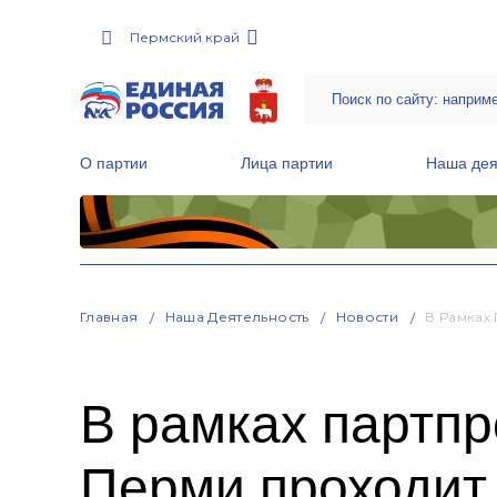
Пермский край
О партии
Лица партии
Наша дея
Местные общественные приемные Партии
Руководитель Региональной обще
Народная программа «Единой России»
Главная
Наша Деятельность
Новости
В Рамках
В рамках партпр
Перми проходит 