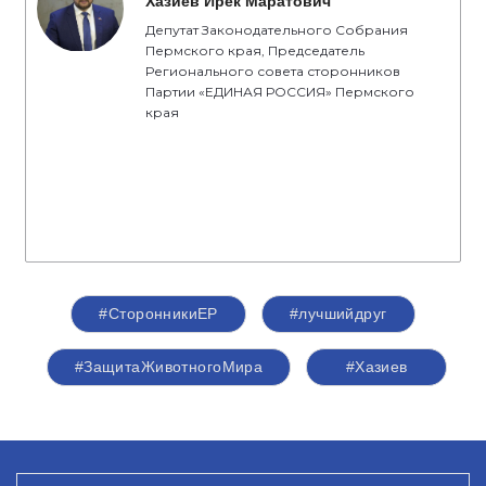
Хазиев Ирек Маратович
Депутат Законодательного Собрания
Пермского края, Председатель
Регионального совета сторонников
Партии «ЕДИНАЯ РОССИЯ» Пермского
края
#СторонникиЕР
#лучшийдруг
#ЗащитаЖивотногоМира
#Хазиев