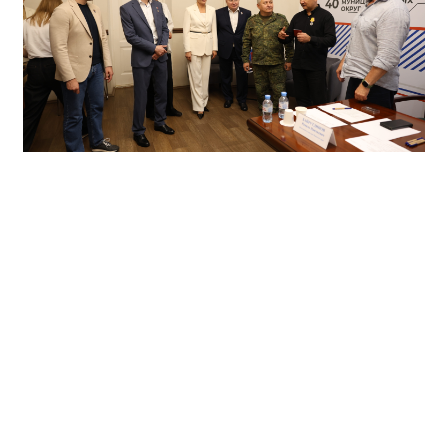
Кроме того, Владислав Головин посетил
пространство Региональной общественной
приёмной, где в это время проходил традиционный
тематический приём, посвященный поддержке
участников специальной военной операции и членов
их семей. Гость пообщался с ещё одним Героем
России, вице-спикером краевого парламента
Сергеем Яшкиным
и принял участии в награждении
ведомственной «медалью участника СВО» одного из