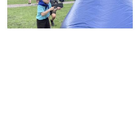
Состоялись командные соревнования по
функциональному многоборью «Памяти павших
героев» от Главного управления МЧС по Пермскому
краю, а также демонстрация современной техники
ведомства. Также была организована выставка БТР
отдела спецназа от ГУФСИН России по Пермскому
краю, работала полевая кухня, организованная
Росгвардией по Пермскому краю. Программу также
дополнил патриотический фестиваль «Автомат и