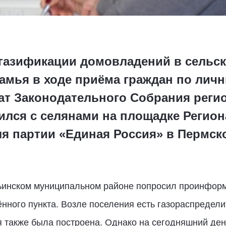
 газификации домовладений в сельс
амья в ходе приёма граждан по лич
ат Законодательного Собрания регио
ился с селянами на площадке Регио
я партии «Единая Россия» в Пермск
ьинском муниципальном районе попросил проинформи
нного пункта. Возле поселения есть газораспредели
я также была построена. Однако на сегодняшний де