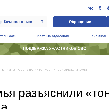
Обращение
тельность
Местные отделения
Приемная
ПОДДЕРЖКА УЧАСТНИКОВ СВО
ственной приемной Председателя Партии
Президиум регионального политического совета
Прикамья Разъяснили «тонкости» Газификации Села
ья разъяснили «то
ла