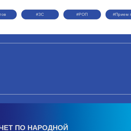
гов
#ЗС
#РОП
#Прием 
ЧЕТ ПО НАРОДНОЙ