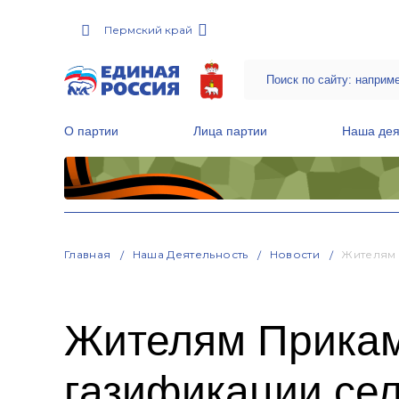
Пермский край
О партии
Лица партии
Наша дея
Местные общественные приемные Партии
Руководитель Региональной обще
Народная программа «Единой России»
Главная
Наша Деятельность
Новости
Жителям 
Жителям Прикам
газификации се