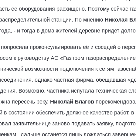
асть её оборудования расхищено. Поэтому сейчас газ
зораспределительной станции. По мнению
Николая Бл
ода, - и тогда в дома жителей деревне придет долг
попросила проконсультировать её и соседей о персп
сом к руководству АО «Газпром газораспределение 
хнической возможности подключения к сетям газосн
рисоединения, однако частная фирма, обещавшая «д
едения. Возможно, частника испугала техническая сл
лжна пересечь реку.
Николай Благов
порекомендовал
 в состоянии обеспечить должное качество работ, в
вал заявительнице заново подавать заявку, подгото
ценкам, дальше останется лишь дождаться завершен