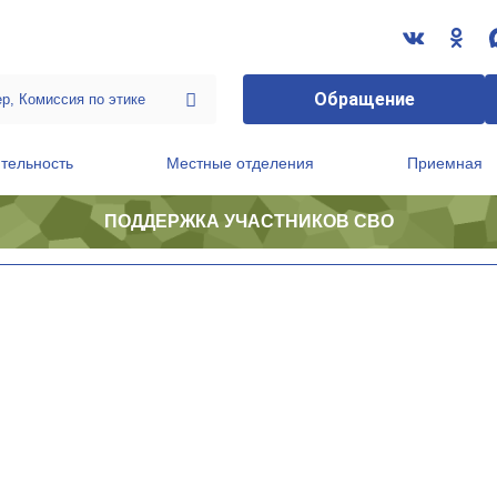
Обращение
тельность
Местные отделения
Приемная
ПОДДЕРЖКА УЧАСТНИКОВ СВО
ственной приемной Председателя Партии
Президиум регионального политического совета