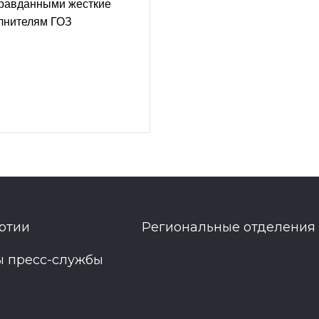
правданными жесткие
олнителям ГОЗ
ртии
Региональные отделения
ы пресс-службы