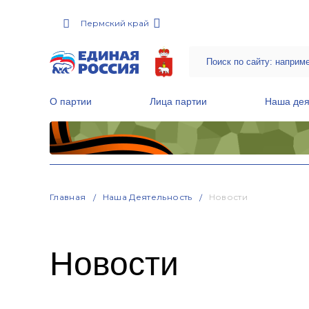
Пермский край
О партии
Лица партии
Наша дея
Местные общественные приемные Партии
Руководитель Региональной обще
Народная программа «Единой России»
Главная
Наша Деятельность
Новости
Новости