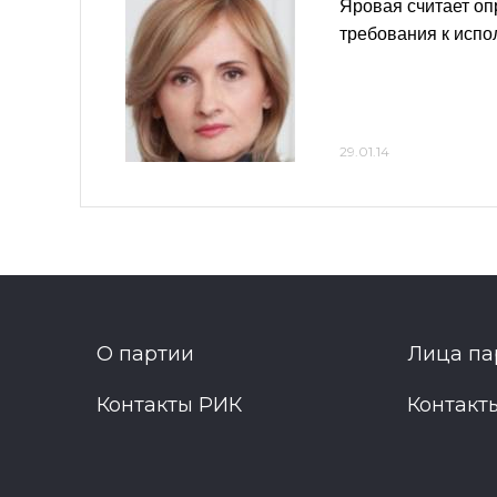
Яровая считает о
требования к исп
29.01.14
О партии
Лица па
Контакты РИК
Контакт