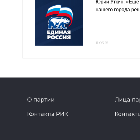
Юрий Уткин: «Еще
нашего города ре
11.03.15
О партии
Лица па
Контакты РИК
Контакт