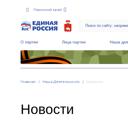
Пермский край
О партии
Лица партии
Наша дея
Местные общественные приемные Партии
Руководитель Региональной обще
Народная программа «Единой России»
Главная
Наша Деятельность
Новости
Новости