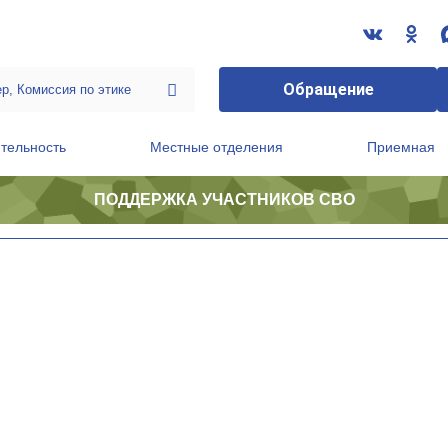
Обращение
тельность
Местные отделения
Приемная
ПОДДЕРЖКА УЧАСТНИКОВ СВО
ственной приемной Председателя Партии
Президиум регионального политического совета