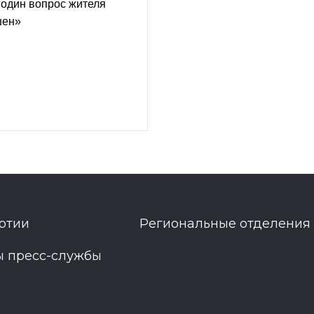
 один вопрос жителя
шен»
ртии
Региональные отделения
ы пресс-службы