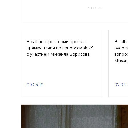
30.05.19
В call-центре Перми прошла
В call
прямая линия по вопросам ЖКХ
очере
с участием Михаила Борисова
вопро
Михаи
09.04.19
07.03.