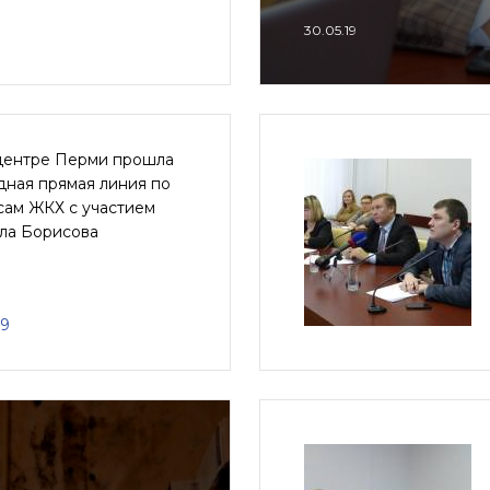
30.05.19
-центре Перми прошла
дная прямая линия по
сам ЖКХ с участием
ла Борисова
19