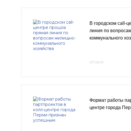
В городском call-
линия по вопроса
коммунального хо
07.06.19
Формат работы пар
центре города Пе