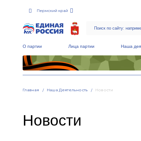
Пермский край
О партии
Лица партии
Наша дея
Местные общественные приемные Партии
Руководитель Региональной обще
Народная программа «Единой России»
Главная
Наша Деятельность
Новости
Новости