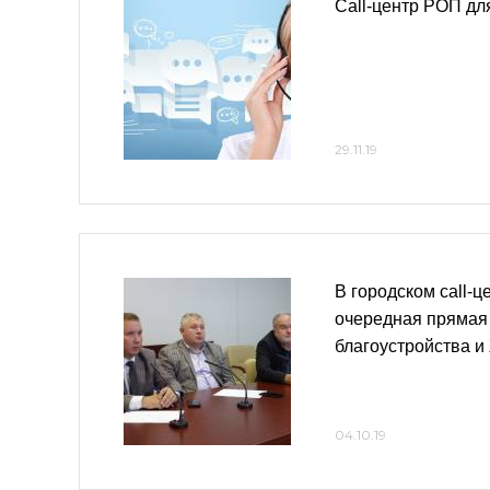
Сall-центр РОП дл
29.11.19
В городском call-
очередная прямая
благоустройства 
04.10.19