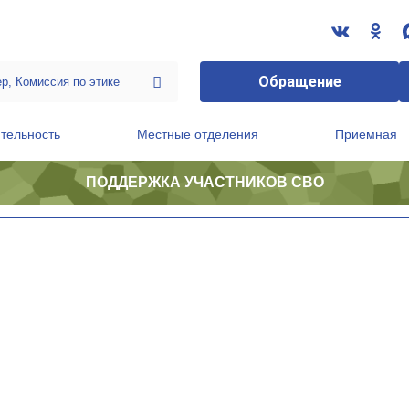
Обращение
тельность
Местные отделения
Приемная
ПОДДЕРЖКА УЧАСТНИКОВ СВО
ственной приемной Председателя Партии
Президиум регионального политического совета