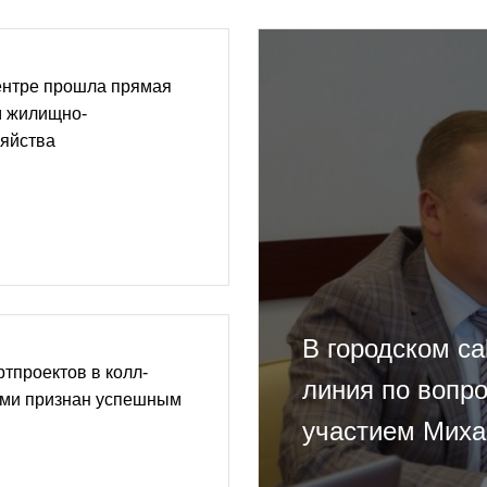
центре прошла прямая
м жилищно-
зяйства
В городском ca
тпроектов в колл-
линия по вопро
рми признан успешным
участием Миха