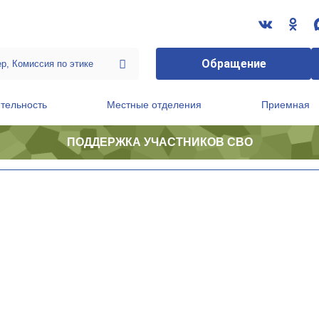
Обращение
тельность
Местные отделения
Приемная
ПОДДЕРЖКА УЧАСТНИКОВ СВО
ственной приемной Председателя Партии
Президиум регионального политического совета