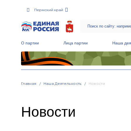
Пермский край
О партии
Лица партии
Наша дея
Местные общественные приемные Партии
Руководитель Региональной обще
Народная программа «Единой России»
Главная
Наша Деятельность
Новости
Новости