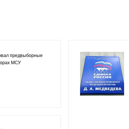
овал предвыборные
борах МСУ