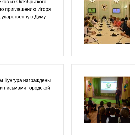
ков из Октябрьского
 по приглашению Игоря
осударственную Думу
ы Кунгура награждены
и письмами городской