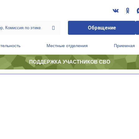
Обращение
тельность
Местные отделения
Приемная
ПОДДЕРЖКА УЧАСТНИКОВ СВО
ственной приемной Председателя Партии
Президиум регионального политического совета