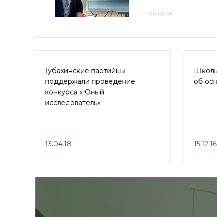
04.05.18
Губахинские партийцы
Школь
поддержали проведение
об осн
конкурса «Юный
исследователь»
13.04.18
15.12.16