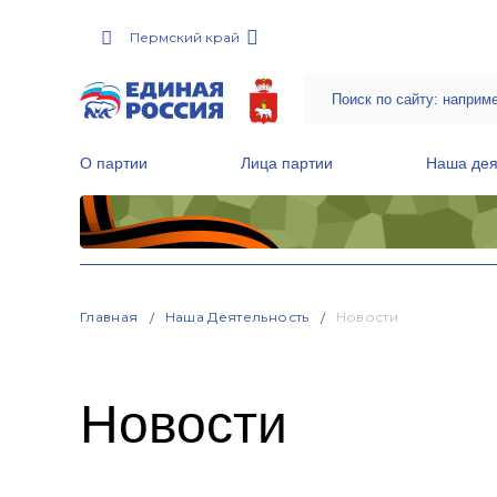
Пермский край
О партии
Лица партии
Наша дея
Местные общественные приемные Партии
Руководитель Региональной обще
Народная программа «Единой России»
Главная
Наша Деятельность
Новости
Новости