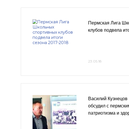
Пермская Лига Шк
клубов подвела ит
23.05.18
Василий Кузнецов 
обсудил с пермск
патриотизма и здо