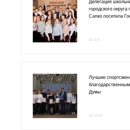
Делегация школьни
городского округа
Сапко посетила Г
16.12.19
Лучшие спортсмен
благодарственным
Думы
29.05.19