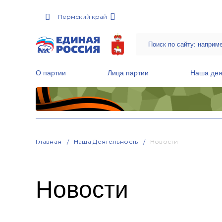
Пермский край
О партии
Лица партии
Наша дея
Местные общественные приемные Партии
Руководитель Региональной обще
Народная программа «Единой России»
Главная
Наша Деятельность
Новости
Новости