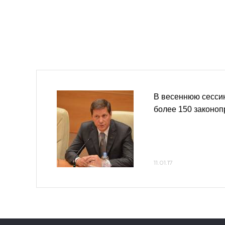
В весеннюю сесси
более 150 законоп
11.01.17