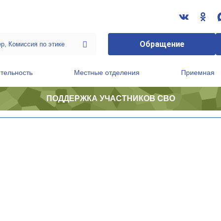
Обращение
тельность
Местные отделения
Приемная
ПОДДЕРЖКА УЧАСТНИКОВ СВО
ственной приемной Председателя Партии
Президиум регионального политического совета