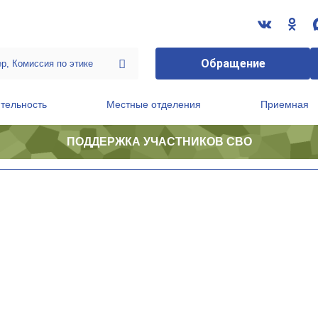
Обращение
тельность
Местные отделения
Приемная
ПОДДЕРЖКА УЧАСТНИКОВ СВО
ственной приемной Председателя Партии
Президиум регионального политического совета