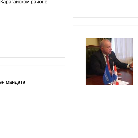
 Карагайском районе
ен мандата