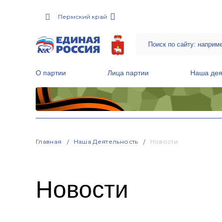
Пермский край
О партии
Лица партии
Наша дея
Местные общественные приемные Партии
Руководитель Региональной обще
Народная программа «Единой России»
Главная
Наша Деятельность
Новости
Новости