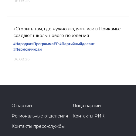
06.08.26
«Строить там, где нужно людям»: как в Прикамье
создают школы нового поколения
#НароднаяПрограммаЕР
#Партийныйдесант
#Пермскийкрай
06.08.26
О партии
Лица партии
Региональные отделения
Контакты РИК
Контакты пресс-службы