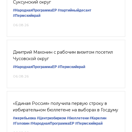
Суксунский округ
#НароднаяПрограммаЕР
#партийныйдесант
#Пермскийкрай
06.08.26
Дмитрий Махонин с рабочим визитом посетил
Чусовской округ
#НароднаяПрограммаЕР
#Пермскийкрай
06.08.26
«Единая Россия» получила первую строку в
избирательном бюллетене на выборах в Госдуму
#жеребьевка
#Центризбирком
#бюллетени
#Карелин
#Головин
#НароднаяПрограммаЕР
#Пермскийкрай