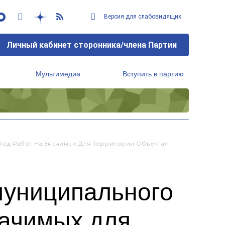
Версия для слабовидящих
Личный кабинет сторонника/члена Партии
Мультимедиа
Вступить в партию
Региональный исполнительный комитет
Ход Работ На Значимых Для Территории Объектах
муниципального
начимых для