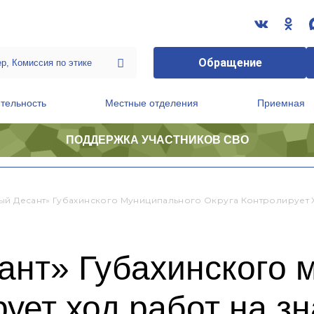
Обращение
тельность
Местные отделения
Приемная
ПОДДЕРЖКА УЧАСТНИКОВ СВО
ственной приемной Председателя Партии
Президиум регионального политического совета
ый Десант» Губахинского Муниципального Округа Контролирует 
ант» Губахинского 
рует ход работ на з