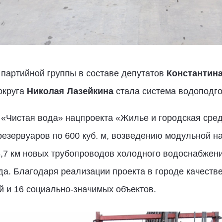
артийной группы в составе депутатов
Константин
округа
Николая Лазейкина
стала система водоподгот
 «Чистая вода» нацпроекта «Жилье и городская сре
резервуаров по 600 куб. м, возведению модульной н
4,7 км новых трубопроводов холодного водоснабжен
да. Благодаря реализации проекта в городе качеств
й и 16 социально-значимых объектов.