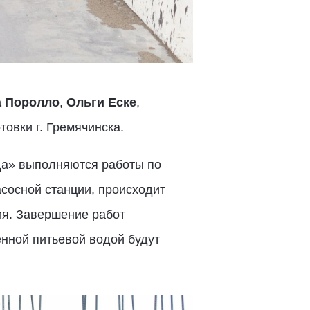
а Поролло
,
Ольги Еске
,
овки г. Гремячинска.
да» выполняются работы по
асосной станции, происходит
ия. Завершение работ
енной питьевой водой будут