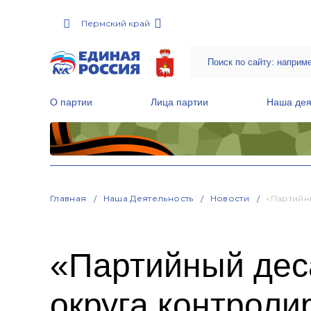
Пермский край
О партии
Лица партии
Наша дея
Местные общественные приемные Партии
Руководитель Региональной обще
Народная программа «Единой России»
Главная
Наша Деятельность
Новости
«Партийн
«Партийный дес
округа контроли