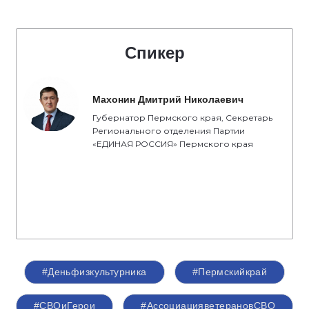
Спикер
Махонин Дмитрий Николаевич
Губернатор Пермского края, Секретарь
Регионального отделения Партии
«ЕДИНАЯ РОССИЯ» Пермского края
#Деньфизкультурника
#Пермскийкрай
#СВОиГерои
#АссоциацияветерановСВО