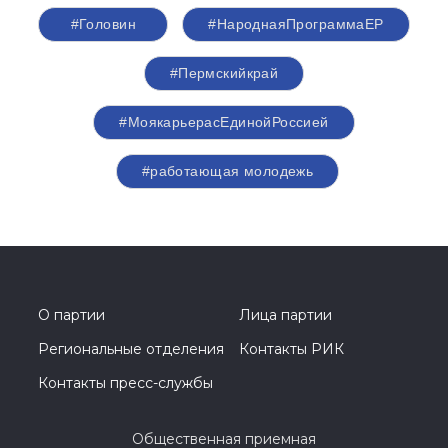
#Головин
#НароднаяПрограммаЕР
#Пермскийкрай
#МоякарьерасЕдинойРоссией
#работающая молодежь
О партии
Лица партии
Региональные отделения
Контакты РИК
Контакты пресс-службы
Общественная приемная